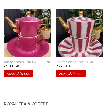
Add to
Add to
wishlist
wishlist
Tea for one PINK GOLD LINE
Tea for one PINK STRIPES
235,00
lei
235,00
lei
ADAUGĂ ÎN COȘ
ADAUGĂ ÎN COȘ
ROYAL TEA & COFFEE