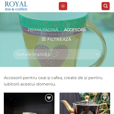
Skip
to
content
PRIMA PAGINĂ
/
ACCESORII
FILTREAZĂ
Accesorii pentru ceai şi cafea, create de şi pentru
iubitorii acestui domeniu.
Add to
Add to
wishlist
wishlist