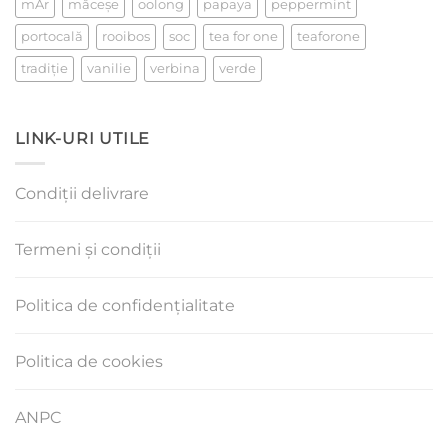
mÄr
măceşe
oolong
papaya
peppermint
portocală
rooibos
soc
tea for one
teaforone
tradiţie
vanilie
verbina
verde
LINK-URI UTILE
Condiții delivrare
Termeni și condiții
Politica de confidențialitate
Politica de cookies
ANPC