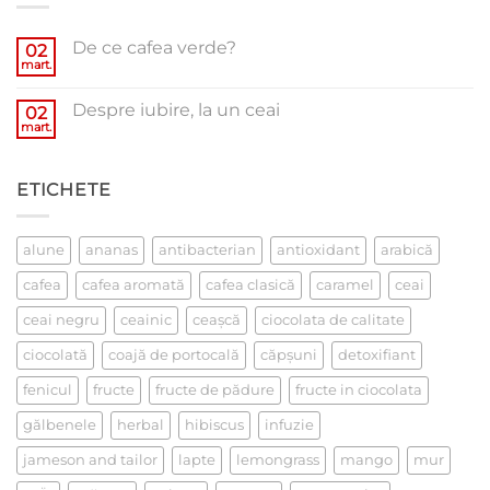
De ce cafea verde?
02
mart.
Niciun
comentariu
la
Despre iubire, la un ceai
02
De
ce
mart.
Niciun
cafea
comentariu
verde?
la
Despre
ETICHETE
iubire,
la
un
ceai
alune
ananas
antibacterian
antioxidant
arabică
cafea
cafea aromată
cafea clasică
caramel
ceai
ceai negru
ceainic
ceaşcă
ciocolata de calitate
ciocolată
coajă de portocală
căpşuni
detoxifiant
fenicul
fructe
fructe de pădure
fructe in ciocolata
gălbenele
herbal
hibiscus
infuzie
jameson and tailor
lapte
lemongrass
mango
mur