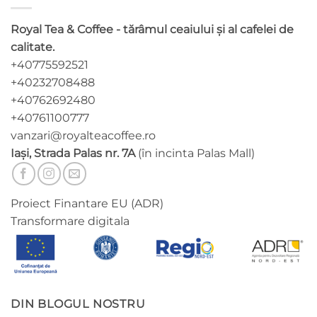
Royal Tea & Coffee - tărâmul ceaiului și al cafelei de
calitate.
+40775592521
+40232708488
+40762692480
+40761100777
vanzari@royalteacoffee.ro
Iași, Strada Palas nr. 7A
(în incinta Palas Mall)
Proiect Finantare EU (ADR)
Transformare digitala
DIN BLOGUL NOSTRU