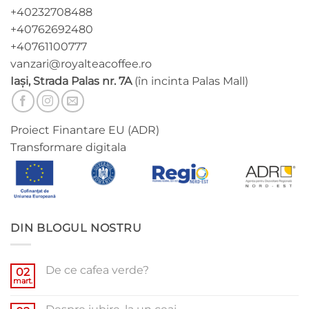
pagina
pagina
+40232708488
produsului.
produsului.
+40762692480
+40761100777
vanzari@royalteacoffee.ro
Iași, Strada Palas nr. 7A
(în incinta Palas Mall)
Proiect Finantare EU (ADR)
Transformare digitala
DIN BLOGUL NOSTRU
De ce cafea verde?
02
mart.
Niciun
comentariu
la