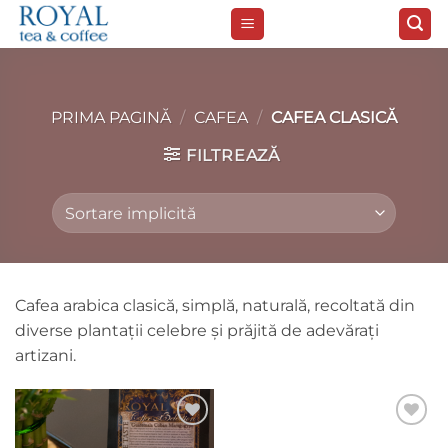
Skip
to
content
PRIMA PAGINĂ
/
CAFEA
/
CAFEA CLASICĂ
FILTREAZĂ
Cafea arabica clasică, simplă, naturală, recoltată din
diverse plantații celebre și prăjită de adevărați
artizani.
Add to
Add to