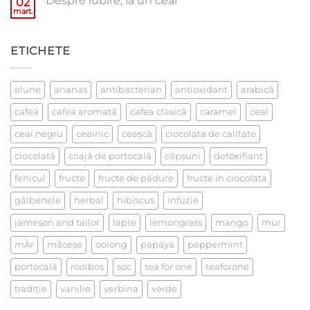
Despre iubire, la un ceai
02
De
ce
mart.
Niciun
cafea
comentariu
verde?
la
Despre
ETICHETE
iubire,
la
un
ceai
alune
ananas
antibacterian
antioxidant
arabică
cafea
cafea aromată
cafea clasică
caramel
ceai
ceai negru
ceainic
ceaşcă
ciocolata de calitate
ciocolată
coajă de portocală
căpşuni
detoxifiant
fenicul
fructe
fructe de pădure
fructe in ciocolata
gălbenele
herbal
hibiscus
infuzie
jameson and tailor
lapte
lemongrass
mango
mur
mÄr
măceşe
oolong
papaya
peppermint
portocală
rooibos
soc
tea for one
teaforone
tradiţie
vanilie
verbina
verde