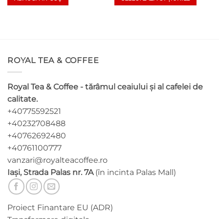
Acest
produs
are
mai
multe
ROYAL TEA & COFFEE
variații.
Opțiunile
pot
Royal Tea & Coffee - tărâmul ceaiului și al cafelei de
fi
calitate.
alese
+40775592521
în
pagina
+40232708488
produsului.
+40762692480
+40761100777
vanzari@royalteacoffee.ro
Iași, Strada Palas nr. 7A
(în incinta Palas Mall)
Proiect Finantare EU (ADR)