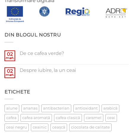
Transformare digitala
DIN BLOGUL NOSTRU
De ce cafea verde?
02
mart.
Niciun
comentariu
la
Despre iubire, la un ceai
02
De
ce
mart.
Niciun
cafea
comentariu
verde?
la
Despre
ETICHETE
iubire,
la
un
ceai
alune
ananas
antibacterian
antioxidant
arabică
cafea
cafea aromată
cafea clasică
caramel
ceai
ceai negru
ceainic
ceaşcă
ciocolata de calitate