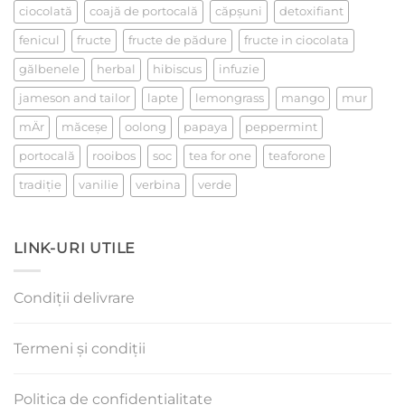
ciocolată
coajă de portocală
căpşuni
detoxifiant
fenicul
fructe
fructe de pădure
fructe in ciocolata
gălbenele
herbal
hibiscus
infuzie
jameson and tailor
lapte
lemongrass
mango
mur
mÄr
măceşe
oolong
papaya
peppermint
portocală
rooibos
soc
tea for one
teaforone
tradiţie
vanilie
verbina
verde
LINK-URI UTILE
Condiții delivrare
Termeni și condiții
Politica de confidențialitate