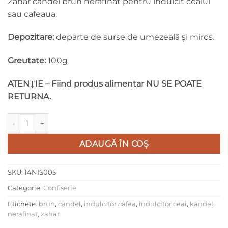
Zah
ăr candel brun nerafinat pentru îndulcit ceaiul
sau cafeaua.
Depozitare:
departe de surse de umezeală şi miros.
Greutate:
100g
ATEN
IE – Fiind produs alimentar NU SE POATE
Ț
RETURNA.
Cantitate Zahăr Candel brun nerafinat
ADAUGĂ ÎN COȘ
SKU:
14NIS005
Categorie:
Confiserie
Etichete:
brun
,
candel
,
indulcitor cafea
,
indulcitor ceai
,
kandel
,
nerafinat
,
zahăr