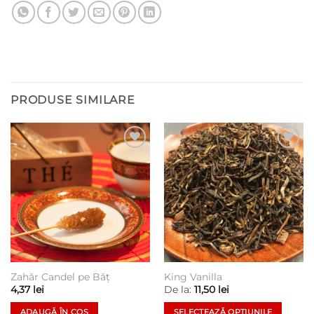
PRODUSE SIMILARE
Add to
Add to
wishlist
wishlist
Zahăr Candel pe Băţ
King Vanilla
4,37
lei
De la:
11,50
lei
ADAUGĂ ÎN COȘ
SELECTEAZĂ OPȚIUNILE