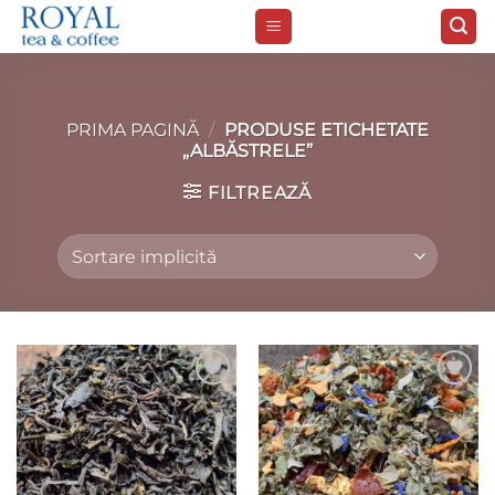
Skip
to
content
PRIMA PAGINĂ
/
PRODUSE ETICHETATE
„ALBĂSTRELE”
FILTREAZĂ
Add to
Add to
wishlist
wishlist