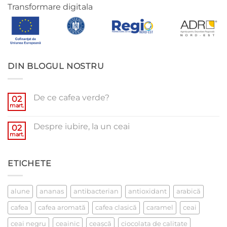
Transformare digitala
DIN BLOGUL NOSTRU
De ce cafea verde?
02
mart.
Niciun
comentariu
la
Despre iubire, la un ceai
02
De
ce
mart.
Niciun
cafea
comentariu
verde?
la
Despre
ETICHETE
iubire,
la
un
ceai
alune
ananas
antibacterian
antioxidant
arabică
cafea
cafea aromată
cafea clasică
caramel
ceai
ceai negru
ceainic
ceaşcă
ciocolata de calitate