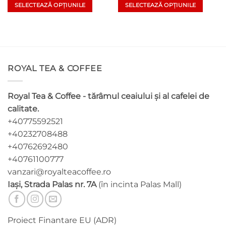
SELECTEAZĂ OPȚIUNILE
SELECTEAZĂ OPȚIUNILE
Acest
Acest
produs
produs
are
are
mai
mai
multe
multe
ROYAL TEA & COFFEE
variații.
variații.
Opțiunile
Opțiunile
pot
pot
Royal Tea & Coffee - tărâmul ceaiului și al cafelei de
fi
fi
calitate.
alese
alese
+40775592521
în
în
pagina
pagina
+40232708488
produsului.
produsului.
+40762692480
+40761100777
vanzari@royalteacoffee.ro
Iași, Strada Palas nr. 7A
(în incinta Palas Mall)
Proiect Finantare EU (ADR)