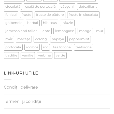
ciocolată
coajă de portocală
căpşuni
detoxifiant
fenicul
fructe
fructe de pădure
fructe in ciocolata
gălbenele
herbal
hibiscus
infuzie
jameson and tailor
lapte
lemongrass
mango
mur
mÄr
măceşe
oolong
papaya
peppermint
portocală
rooibos
soc
tea for one
teaforone
tradiţie
vanilie
verbina
verde
LINK-URI UTILE
Condiții delivrare
Termeni și condiții