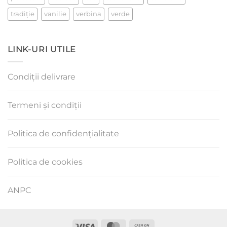
tradiţie
vanilie
verbina
verde
LINK-URI UTILE
Condiții delivrare
Termeni și condiții
Politica de confidențialitate
Politica de cookies
ANPC
Visa
MasterCard
Cash