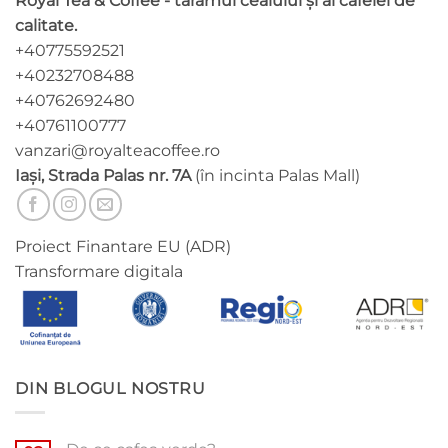
Royal Tea & Coffee - tărâmul ceaiului și al cafelei de
calitate.
+40775592521
+40232708488
+40762692480
+40761100777
vanzari@royalteacoffee.ro
Iași, Strada Palas nr. 7A
(în incinta Palas Mall)
Proiect Finantare EU (ADR)
Transformare digitala
DIN BLOGUL NOSTRU