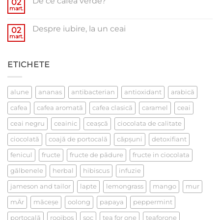
De ce cafea verde?
02
mart.
Niciun
comentariu
la
Despre iubire, la un ceai
02
De
ce
mart.
Niciun
cafea
comentariu
verde?
la
Despre
ETICHETE
iubire,
la
un
ceai
alune
ananas
antibacterian
antioxidant
arabică
cafea
cafea aromată
cafea clasică
caramel
ceai
ceai negru
ceainic
ceaşcă
ciocolata de calitate
ciocolată
coajă de portocală
căpşuni
detoxifiant
fenicul
fructe
fructe de pădure
fructe in ciocolata
gălbenele
herbal
hibiscus
infuzie
jameson and tailor
lapte
lemongrass
mango
mur
mÄr
măceşe
oolong
papaya
peppermint
portocală
rooibos
soc
tea for one
teaforone