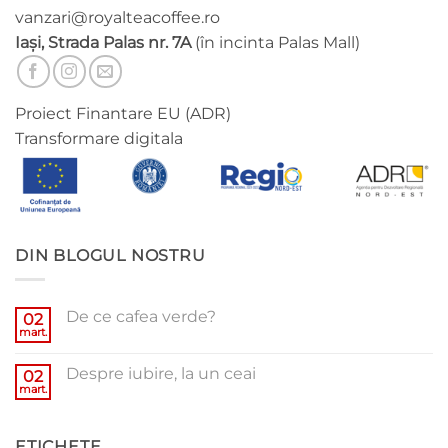
vanzari@royalteacoffee.ro
Iași, Strada Palas nr. 7A
(în incinta Palas Mall)
Proiect Finantare EU (ADR)
Transformare digitala
DIN BLOGUL NOSTRU
De ce cafea verde?
02
mart.
Niciun
comentariu
la
Despre iubire, la un ceai
02
De
ce
mart.
Niciun
cafea
comentariu
verde?
la
Despre
ETICHETE
iubire,