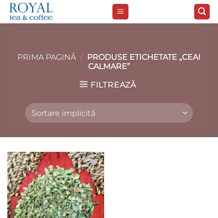
Skip
to
content
PRIMA PAGINĂ
/
PRODUSE ETICHETATE „CEAI
CALMARE”
FILTREAZĂ
Add to
wishlist