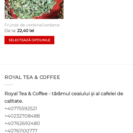
Frunze de verbina/verbena
De la:
22,40
lei
SELECTEAZĂ OPȚIUNILE
Acest
produs
are
mai
multe
ROYAL TEA & COFFEE
variații.
Opțiunile
pot
Royal Tea & Coffee - tărâmul ceaiului și al cafelei de
fi
calitate.
alese
+40775592521
în
pagina
+40232708488
produsului.
+40762692480
+40761100777