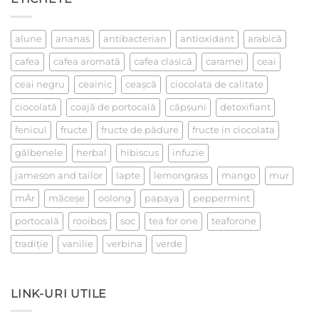
la
un
ceai
alune
ananas
antibacterian
antioxidant
arabică
cafea
cafea aromată
cafea clasică
caramel
ceai
ceai negru
ceainic
ceaşcă
ciocolata de calitate
ciocolată
coajă de portocală
căpşuni
detoxifiant
fenicul
fructe
fructe de pădure
fructe in ciocolata
gălbenele
herbal
hibiscus
infuzie
jameson and tailor
lapte
lemongrass
mango
mur
mÄr
măceşe
oolong
papaya
peppermint
portocală
rooibos
soc
tea for one
teaforone
tradiţie
vanilie
verbina
verde
LINK-URI UTILE