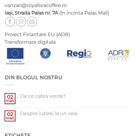
vanzari@royalteacoffee.ro
Iași, Strada Palas nr. 7A
(în incinta Palas Mall)
Proiect Finantare EU (ADR)
Transformare digitala
DIN BLOGUL NOSTRU
De ce cafea verde?
02
mart.
Niciun
comentariu
la
Despre iubire, la un ceai
02
De
ce
mart.
Niciun
cafea
comentariu
verde?
la
Despre
ETICHETE
iubire,