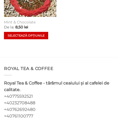
Mint & Chocolate
De la:
8,50
lei
SELECTEAZĂ OPȚIUNILE
Acest
produs
are
mai
multe
ROYAL TEA & COFFEE
variații.
Opțiunile
pot
Royal Tea & Coffee - tărâmul ceaiului și al cafelei de
fi
calitate.
alese
+40775592521
în
pagina
+40232708488
produsului.
+40762692480
+40761100777