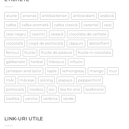
la
un
ceai
alune
ananas
antibacterian
antioxidant
arabică
cafea
cafea aromată
cafea clasică
caramel
ceai
ceai negru
ceainic
ceaşcă
ciocolata de calitate
ciocolată
coajă de portocală
căpşuni
detoxifiant
fenicul
fructe
fructe de pădure
fructe in ciocolata
gălbenele
herbal
hibiscus
infuzie
jameson and tailor
lapte
lemongrass
mango
mur
mÄr
măceşe
oolong
papaya
peppermint
portocală
rooibos
soc
tea for one
teaforone
tradiţie
vanilie
verbina
verde
LINK-URI UTILE