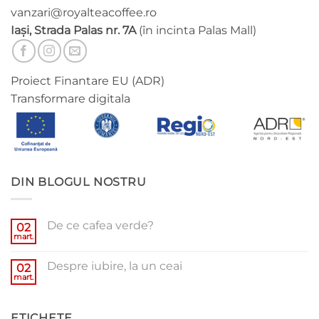
vanzari@royalteacoffee.ro
Iași, Strada Palas nr. 7A
(în incinta Palas Mall)
Proiect Finantare EU (ADR)
Transformare digitala
DIN BLOGUL NOSTRU
De ce cafea verde?
02
mart.
Niciun
comentariu
la
Despre iubire, la un ceai
02
De
ce
mart.
Niciun
cafea
comentariu
verde?
la
Despre
ETICHETE
iubire,