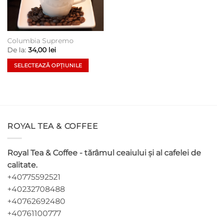
Columbia Supremo
De la:
34,00
lei
SELECTEAZĂ OPȚIUNILE
Acest
produs
are
mai
multe
ROYAL TEA & COFFEE
variații.
Opțiunile
pot
Royal Tea & Coffee - tărâmul ceaiului și al cafelei de
fi
calitate.
alese
+40775592521
în
pagina
+40232708488
produsului.
+40762692480
+40761100777