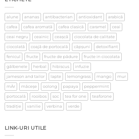
la
un
ceai
alune
ananas
antibacterian
antioxidant
arabică
cafea
cafea aromată
cafea clasică
caramel
ceai
ceai negru
ceainic
ceaşcă
ciocolata de calitate
ciocolată
coajă de portocală
căpşuni
detoxifiant
fenicul
fructe
fructe de pădure
fructe in ciocolata
gălbenele
herbal
hibiscus
infuzie
jameson and tailor
lapte
lemongrass
mango
mur
mÄr
măceşe
oolong
papaya
peppermint
portocală
rooibos
soc
tea for one
teaforone
tradiţie
vanilie
verbina
verde
LINK-URI UTILE