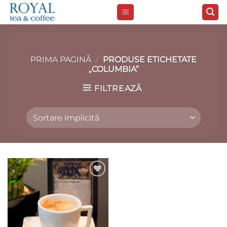
Skip
to
content
PRIMA PAGINĂ
/
PRODUSE ETICHETATE
„COLUMBIA”
FILTREAZĂ
Add to
wishlist