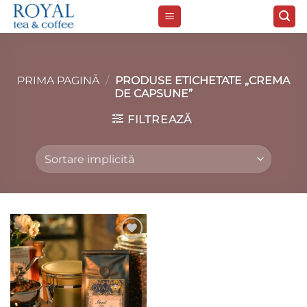
Skip
to
content
PRIMA PAGINĂ
/
PRODUSE ETICHETATE „CREMA
DE CAPSUNE”
FILTREAZĂ
Add to
wishlist