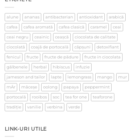
la
un
ceai
alune
ananas
antibacterian
antioxidant
arabică
cafea
cafea aromată
cafea clasică
caramel
ceai
ceai negru
ceainic
ceaşcă
ciocolata de calitate
ciocolată
coajă de portocală
căpşuni
detoxifiant
fenicul
fructe
fructe de pădure
fructe in ciocolata
gălbenele
herbal
hibiscus
infuzie
jameson and tailor
lapte
lemongrass
mango
mur
mÄr
măceşe
oolong
papaya
peppermint
portocală
rooibos
soc
tea for one
teaforone
tradiţie
vanilie
verbina
verde
LINK-URI UTILE