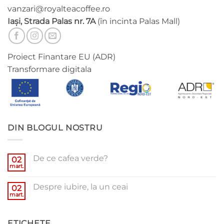
vanzari@royalteacoffee.ro
Iași, Strada Palas nr. 7A
(în incinta Palas Mall)
Proiect Finantare EU (ADR)
Transformare digitala
DIN BLOGUL NOSTRU
De ce cafea verde?
02
mart.
Niciun
comentariu
la
Despre iubire, la un ceai
02
De
ce
mart.
Niciun
cafea
comentariu
verde?
la
Despre
ETICHETE
iubire,