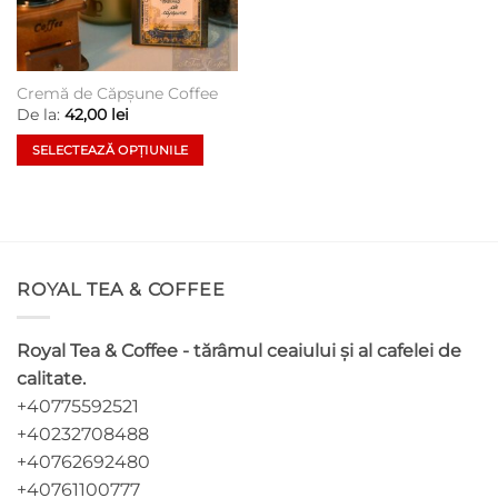
Cremă de Căpșune Coffee
De la:
42,00
lei
SELECTEAZĂ OPȚIUNILE
Acest
produs
are
mai
multe
ROYAL TEA & COFFEE
variații.
Opțiunile
pot
Royal Tea & Coffee - tărâmul ceaiului și al cafelei de
fi
calitate.
alese
+40775592521
în
pagina
+40232708488
produsului.
+40762692480
+40761100777