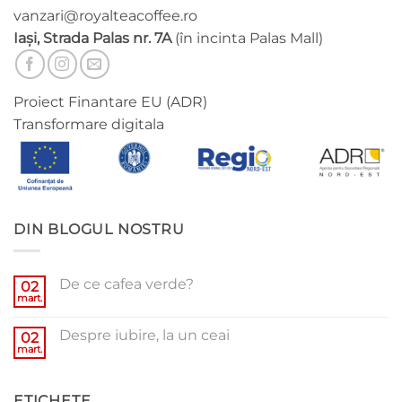
vanzari@royalteacoffee.ro
Iași, Strada Palas nr. 7A
(în incinta Palas Mall)
Proiect Finantare EU (ADR)
Transformare digitala
DIN BLOGUL NOSTRU
De ce cafea verde?
02
mart.
Niciun
comentariu
la
Despre iubire, la un ceai
02
De
ce
mart.
Niciun
cafea
comentariu
verde?
la
Despre
ETICHETE
iubire,