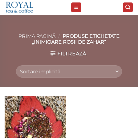
Skip
to
content
PRIMA PAGINĂ
/
PRODUSE ETICHETATE
„INIMIOARE ROSII DE ZAHAR”
FILTREAZĂ
Add to
wishlist