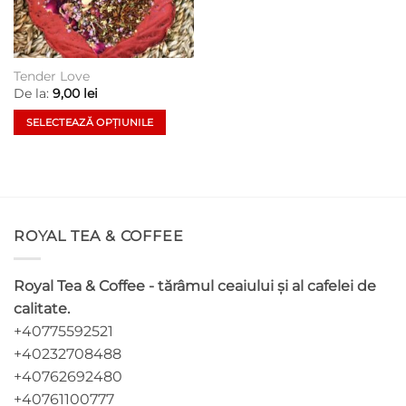
Tender Love
De la:
9,00
lei
SELECTEAZĂ OPȚIUNILE
Acest
produs
are
mai
multe
ROYAL TEA & COFFEE
variații.
Opțiunile
pot
Royal Tea & Coffee - tărâmul ceaiului și al cafelei de
fi
calitate.
alese
+40775592521
în
pagina
+40232708488
produsului.
+40762692480
+40761100777