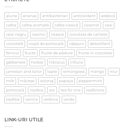
la
un
ceai
alune
ananas
antibacterian
antioxidant
arabică
cafea
cafea aromată
cafea clasică
caramel
ceai
ceai negru
ceainic
ceaşcă
ciocolata de calitate
ciocolată
coajă de portocală
căpşuni
detoxifiant
fenicul
fructe
fructe de pădure
fructe in ciocolata
gălbenele
herbal
hibiscus
infuzie
jameson and tailor
lapte
lemongrass
mango
mur
mÄr
măceşe
oolong
papaya
peppermint
portocală
rooibos
soc
tea for one
teaforone
tradiţie
vanilie
verbina
verde
LINK-URI UTILE