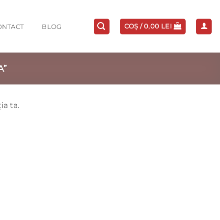
COȘ /
0,00
LEI
ONTACT
BLOG
A”
ia ta.