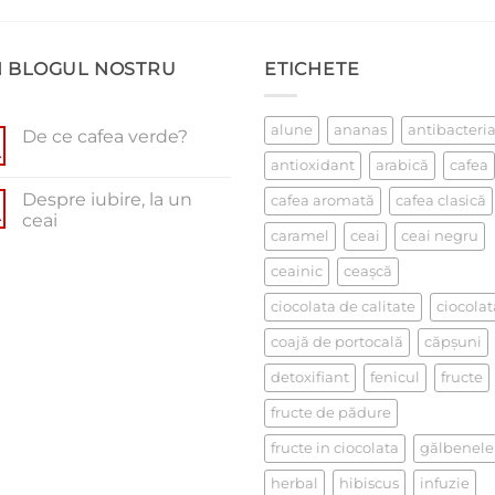
N BLOGUL NOSTRU
ETICHETE
alune
ananas
antibacteri
De ce cafea verde?
.
Niciun
antioxidant
arabică
cafea
comentariu
la
Despre iubire, la un
cafea aromată
cafea clasică
De
ce
.
ceai
cafea
caramel
ceai
ceai negru
Niciun
verde?
comentariu
la
ceainic
ceaşcă
Despre
iubire,
ciocolata de calitate
ciocolat
la
un
coajă de portocală
căpşuni
ceai
detoxifiant
fenicul
fructe
fructe de pădure
fructe in ciocolata
gălbenele
herbal
hibiscus
infuzie