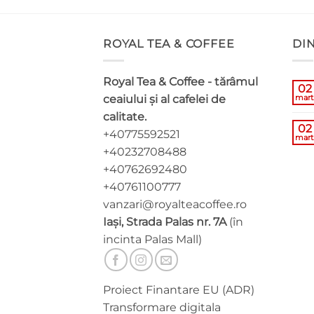
ROYAL TEA & COFFEE
DI
Royal Tea & Coffee - tărâmul
02
ceaiului și al cafelei de
mart
calitate.
02
+40775592521
mart
+40232708488
+40762692480
+40761100777
vanzari@royalteacoffee.ro
Iași, Strada Palas nr. 7A
(în
incinta Palas Mall)
Proiect Finantare EU (ADR)
Transformare digitala