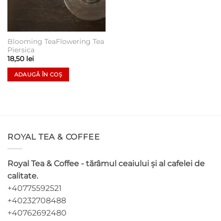
Blooming TeaFlowering Tea
Piersica
18,50
lei
ADAUGĂ ÎN COȘ
ROYAL TEA & COFFEE
Royal Tea & Coffee - tărâmul ceaiului și al cafelei de
calitate.
+40775592521
+40232708488
+40762692480