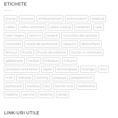
Despre
ETICHETE
iubire,
la
un
ceai
alune
ananas
antibacterian
antioxidant
arabică
cafea
cafea aromată
cafea clasică
caramel
ceai
ceai negru
ceainic
ceaşcă
ciocolata de calitate
ciocolată
coajă de portocală
căpşuni
detoxifiant
fenicul
fructe
fructe de pădure
fructe in ciocolata
gălbenele
herbal
hibiscus
infuzie
jameson and tailor
lapte
lemongrass
mango
mur
mÄr
măceşe
oolong
papaya
peppermint
portocală
rooibos
soc
tea for one
teaforone
tradiţie
vanilie
verbina
verde
LINK-URI UTILE