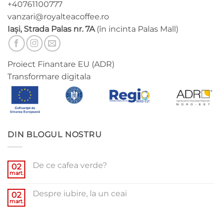
+40761100777
vanzari@royalteacoffee.ro
Iași, Strada Palas nr. 7A
(în incinta Palas Mall)
Proiect Finantare EU (ADR)
Transformare digitala
DIN BLOGUL NOSTRU
De ce cafea verde?
02
mart.
Niciun
comentariu
la
Despre iubire, la un ceai
02
De
ce
mart.
Niciun
cafea
comentariu
verde?
la