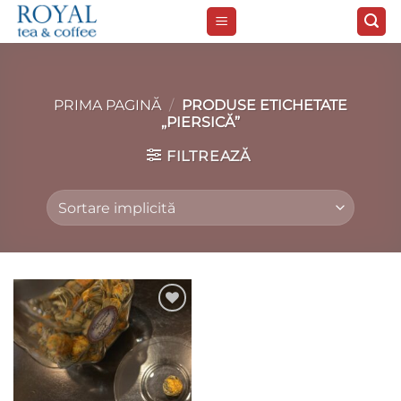
Skip
to
content
PRIMA PAGINĂ
/
PRODUSE ETICHETATE
„PIERSICĂ”
FILTREAZĂ
Add to
wishlist