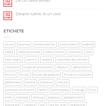
De ce cafea verde?
02
mart.
Niciun
comentariu
la
Despre iubire, la un ceai
02
De
ce
mart.
Niciun
cafea
comentariu
verde?
la
Despre
ETICHETE
iubire,
la
un
ceai
alune
ananas
antibacterian
antioxidant
arabică
cafea
cafea aromată
cafea clasică
caramel
ceai
ceai negru
ceainic
ceaşcă
ciocolata de calitate
ciocolată
coajă de portocală
căpşuni
detoxifiant
fenicul
fructe
fructe de pădure
fructe in ciocolata
gălbenele
herbal
hibiscus
infuzie
jameson and tailor
lapte
lemongrass
mango
mur
mÄr
măceşe
oolong
papaya
peppermint
portocală
rooibos
soc
tea for one
teaforone