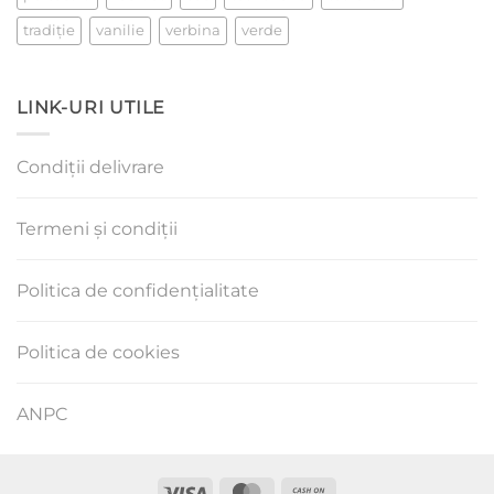
tradiţie
vanilie
verbina
verde
LINK-URI UTILE
Condiții delivrare
Termeni și condiții
Politica de confidențialitate
Politica de cookies
ANPC
Visa
MasterCard
Cash