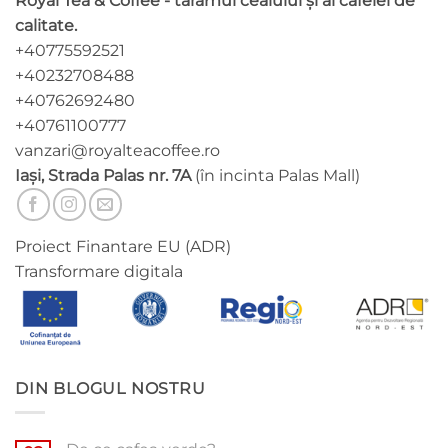
Royal Tea & Coffee - tărâmul ceaiului și al cafelei de
calitate.
+40775592521
+40232708488
+40762692480
+40761100777
vanzari@royalteacoffee.ro
Iași, Strada Palas nr. 7A
(în incinta Palas Mall)
Proiect Finantare EU (ADR)
Transformare digitala
DIN BLOGUL NOSTRU