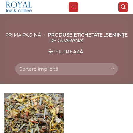
Skip
to
content
PRIMA PAGINĂ
/
PRODUSE ETICHETATE „SEMINŢE
DE GUARANA”
FILTREAZĂ
Add to
wishlist