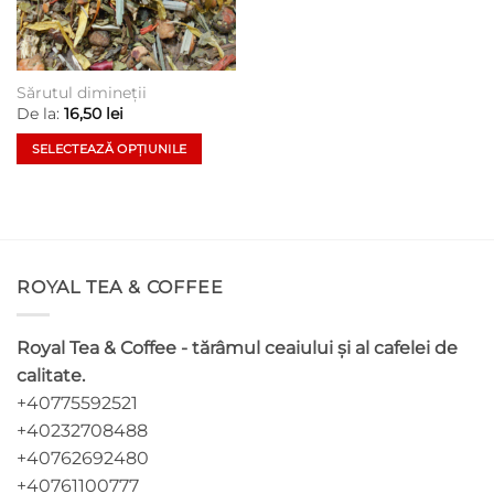
Sărutul dimineții
De la:
16,50
lei
SELECTEAZĂ OPȚIUNILE
Acest
produs
are
mai
multe
ROYAL TEA & COFFEE
variații.
Opțiunile
pot
Royal Tea & Coffee - tărâmul ceaiului și al cafelei de
fi
calitate.
alese
+40775592521
în
pagina
+40232708488
produsului.
+40762692480
+40761100777