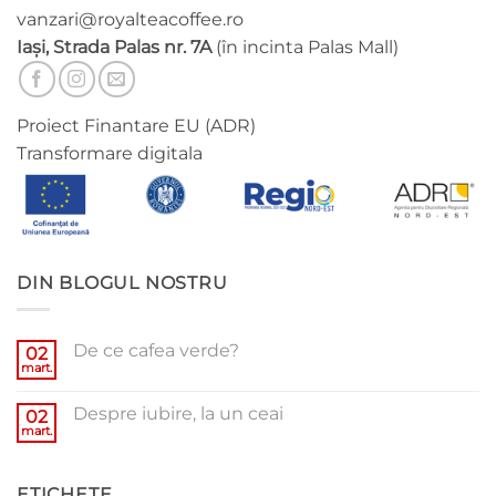
vanzari@royalteacoffee.ro
Iași, Strada Palas nr. 7A
(în incinta Palas Mall)
Proiect Finantare EU (ADR)
Transformare digitala
DIN BLOGUL NOSTRU
De ce cafea verde?
02
mart.
Niciun
comentariu
la
Despre iubire, la un ceai
02
De
ce
mart.
Niciun
cafea
comentariu
verde?
la
Despre
ETICHETE
iubire,