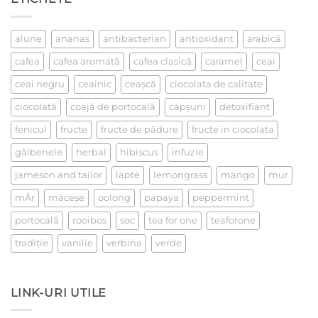
la
un
ceai
alune
ananas
antibacterian
antioxidant
arabică
cafea
cafea aromată
cafea clasică
caramel
ceai
ceai negru
ceainic
ceaşcă
ciocolata de calitate
ciocolată
coajă de portocală
căpşuni
detoxifiant
fenicul
fructe
fructe de pădure
fructe in ciocolata
gălbenele
herbal
hibiscus
infuzie
jameson and tailor
lapte
lemongrass
mango
mur
mÄr
măceşe
oolong
papaya
peppermint
portocală
rooibos
soc
tea for one
teaforone
tradiţie
vanilie
verbina
verde
LINK-URI UTILE