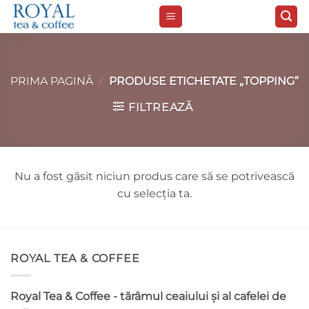
Skip
to
content
PRIMA PAGINĂ
/
PRODUSE ETICHETATE „TOPPING”
FILTREAZĂ
Nu a fost găsit niciun produs care să se potrivească
cu selecția ta.
ROYAL TEA & COFFEE
Royal Tea & Coffee - tărâmul ceaiului și al cafelei de