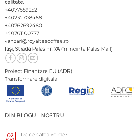
calitate.
+40775592521
+40232708488
+40762692480
+40761100777
vanzari@royalteacoffee.ro
Iași, Strada Palas nr. 7A
(în incinta Palas Mall)
Proiect Finantare EU (ADR)
Transformare digitala
DIN BLOGUL NOSTRU
De ce cafea verde?
02
mart.