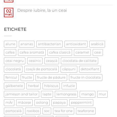
Niciun
comentariu
la
Despre iubire, la un ceai
02
De
ce
mart.
Niciun
cafea
comentariu
verde?
la
Despre
ETICHETE
iubire,
la
un
ceai
alune
ananas
antibacterian
antioxidant
arabică
cafea
cafea aromată
cafea clasică
caramel
ceai
ceai negru
ceainic
ceaşcă
ciocolata de calitate
ciocolată
coajă de portocală
căpşuni
detoxifiant
fenicul
fructe
fructe de pădure
fructe in ciocolata
gălbenele
herbal
hibiscus
infuzie
jameson and tailor
lapte
lemongrass
mango
mur
mÄr
măceşe
oolong
papaya
peppermint
portocală
rooibos
soc
tea for one
teaforone