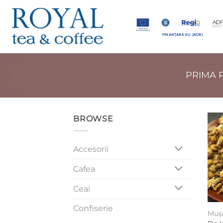
Skip
to
content
FINANȚARE EU (ADR)
PRIMA 
BROWSE
Accesorii
Cafea
Ceai
Confiserie
Mușe