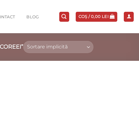
COȘ /
0,00
LEI
ONTACT
BLOG
COREEI”