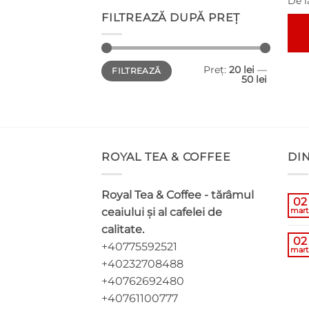
De l
FILTREAZĂ DUPĂ PREȚ
Aces
Preț
Preț
Preț:
20 lei
—
FILTREAZĂ
minim
maxim
pro
50 lei
are
mai
mul
varia
Opți
ROYAL TEA & COFFEE
DI
pot
fi
Royal Tea & Coffee - tărâmul
02
ales
ceaiului și al cafelei de
mart
în
calitate.
pagi
02
+40775592521
prod
mart
+40232708488
+40762692480
+40761100777