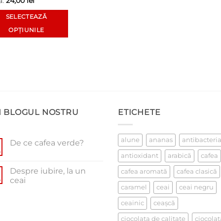
a:
24,00
lei
SELECTEAZĂ
OPȚIUNILE
t
dus
te
ții.
unile
N BLOGUL NOSTRU
ETICHETE
alune
ananas
antibacteri
De ce cafea verde?
e
.
Niciun
antioxidant
arabică
cafea
comentariu
la
na
Despre iubire, la un
cafea aromată
cafea clasică
De
usului.
ce
.
ceai
cafea
caramel
ceai
ceai negru
Niciun
verde?
comentariu
la
ceainic
ceaşcă
Despre
iubire,
ciocolata de calitate
ciocolat