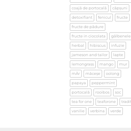
la
un
coajă de portocală
căpşuni
ceai
detoxifiant
fenicul
fructe
fructe de pădure
fructe in ciocolata
gălbenele
herbal
hibiscus
infuzie
jameson and tailor
lapte
lemongrass
mango
mur
mÄr
măceşe
oolong
papaya
peppermint
portocală
rooibos
soc
tea for one
teaforone
tradi
vanilie
verbina
verde