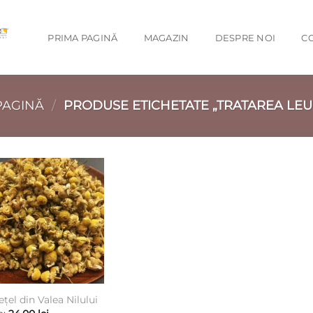
PRIMA PAGINĂ
MAGAZIN
DESPRE NOI
C
PAGINĂ
/
PRODUSE ETICHETATE „TRATAREA LEU
Add to
wishlist
țel din Valea Nilului