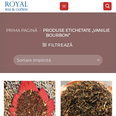
Skip
to
content
PRIMA PAGINĂ
/
PRODUSE ETICHETATE „VANILIE
BOURBON”
FILTREAZĂ
Add to
Add to
wishlist
wishlist