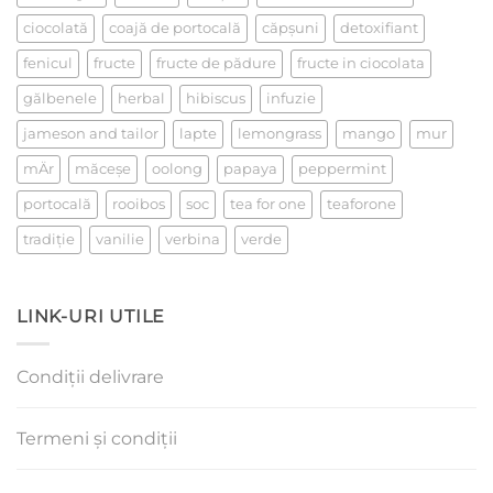
ciocolată
coajă de portocală
căpşuni
detoxifiant
fenicul
fructe
fructe de pădure
fructe in ciocolata
gălbenele
herbal
hibiscus
infuzie
jameson and tailor
lapte
lemongrass
mango
mur
mÄr
măceşe
oolong
papaya
peppermint
portocală
rooibos
soc
tea for one
teaforone
tradiţie
vanilie
verbina
verde
LINK-URI UTILE
Condiții delivrare
Termeni și condiții