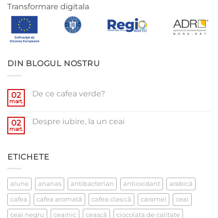
Transformare digitala
DIN BLOGUL NOSTRU
De ce cafea verde?
02
mart.
Niciun
comentariu
la
Despre iubire, la un ceai
02
De
ce
mart.
Niciun
cafea
comentariu
verde?
la
Despre
ETICHETE
iubire,
la
un
ceai
alune
ananas
antibacterian
antioxidant
arabică
cafea
cafea aromată
cafea clasică
caramel
ceai
ceai negru
ceainic
ceaşcă
ciocolata de calitate