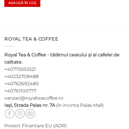
ADAUGĂ ÎN COȘ
ROYAL TEA & COFFEE
Royal Tea & Coffee - tărâmul ceaiului și al cafelei de
calitate.
+40775592521
+40232708488
+40762692480
+40761100777
vanzari@royalteacoffee.ro
Iași, Strada Palas nr. 7A
(în incinta Palas Mall)
Proiect Finantare EU (ADR)