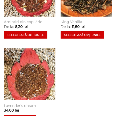
Amintiri din copilărie
King Vanilla
De la:
8,20
lei
De la:
11,50
lei
SELECTEAZĂ OPȚIUNILE
SELECTEAZĂ OPȚIUNILE
Acest
Acest
produs
produs
are
are
mai
mai
Add to
multe
multe
wishlist
variații.
variații.
Opțiunile
Opțiunile
pot
pot
fi
fi
alese
alese
în
în
pagina
pagina
Lavender’s dream
produsului.
produsului.
34,00
lei