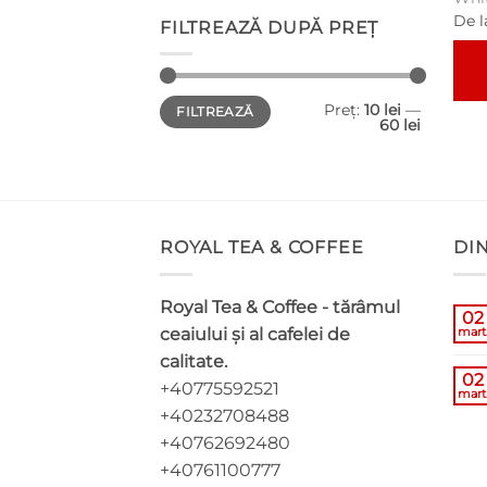
De l
FILTREAZĂ DUPĂ PREȚ
Preț
Preț
Preț:
10 lei
—
Aces
FILTREAZĂ
minim
maxim
60 lei
pro
are
mai
mul
varia
ROYAL TEA & COFFEE
DI
Opți
pot
Royal Tea & Coffee - tărâmul
fi
02
ceaiului și al cafelei de
mart
ales
calitate.
în
02
pagi
+40775592521
mart
prod
+40232708488
+40762692480
+40761100777