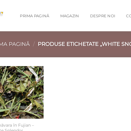
PRIMA PAGINĂ
MAGAZIN
DESPRE NOI
C
MA PAGINĂ
/
PRODUSE ETICHETATE „WHITE S
Add to
wishlist
ăvara în Fujian –
te Splendor