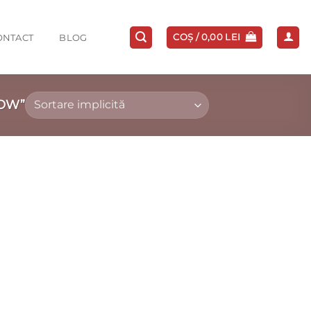
COȘ /
0,00
LEI
ONTACT
BLOG
NOW”