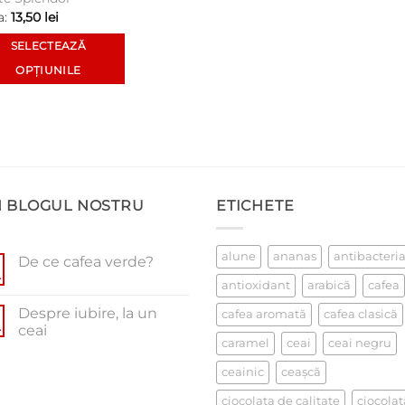
a:
13,50
lei
SELECTEAZĂ
OPȚIUNILE
t
dus
te
ții.
N BLOGUL NOSTRU
ETICHETE
unile
alune
ananas
antibacteri
De ce cafea verde?
.
e
Niciun
antioxidant
arabică
cafea
comentariu
la
Despre iubire, la un
cafea aromată
cafea clasică
De
na
ce
.
ceai
cafea
usului.
caramel
ceai
ceai negru
Niciun
verde?
comentariu
la
ceainic
ceaşcă
Despre
iubire,
ciocolata de calitate
ciocolat