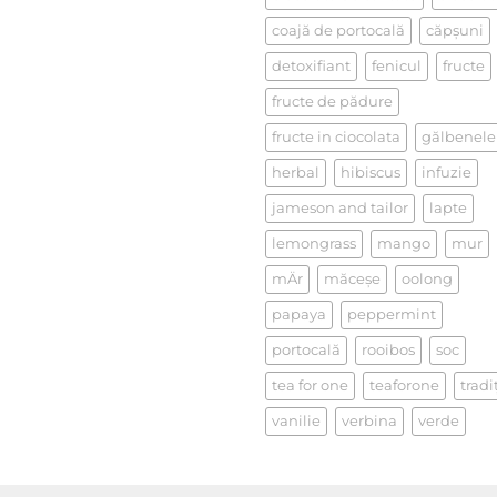
la
un
coajă de portocală
căpşuni
ceai
detoxifiant
fenicul
fructe
fructe de pădure
fructe in ciocolata
gălbenele
herbal
hibiscus
infuzie
jameson and tailor
lapte
lemongrass
mango
mur
mÄr
măceşe
oolong
papaya
peppermint
portocală
rooibos
soc
tea for one
teaforone
tradi
vanilie
verbina
verde