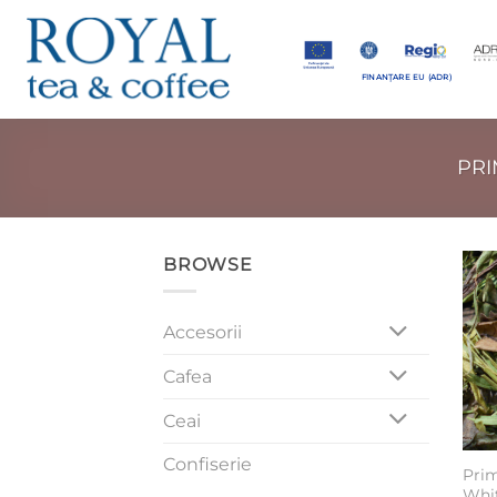
Skip
to
content
FINANȚARE EU (ADR)
PRI
BROWSE
Accesorii
Cafea
Ceai
Confiserie
Prim
Whi