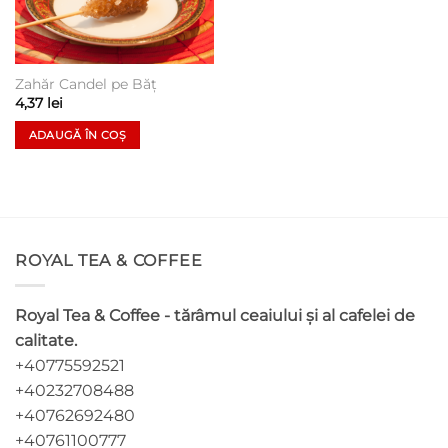
Zahăr Candel pe Băţ
4,37
lei
ADAUGĂ ÎN COȘ
ROYAL TEA & COFFEE
Royal Tea & Coffee - tărâmul ceaiului și al cafelei de
calitate.
+40775592521
+40232708488
+40762692480
+40761100777