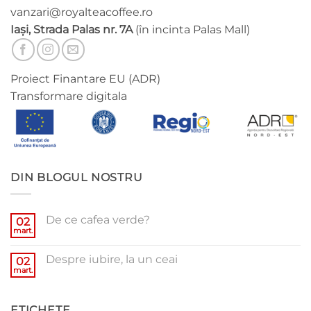
vanzari@royalteacoffee.ro
Iași, Strada Palas nr. 7A
(în incinta Palas Mall)
Proiect Finantare EU (ADR)
Transformare digitala
DIN BLOGUL NOSTRU
De ce cafea verde?
02
mart.
Niciun
comentariu
la
Despre iubire, la un ceai
02
De
ce
mart.
Niciun
cafea
comentariu
verde?
la
Despre
ETICHETE
iubire,