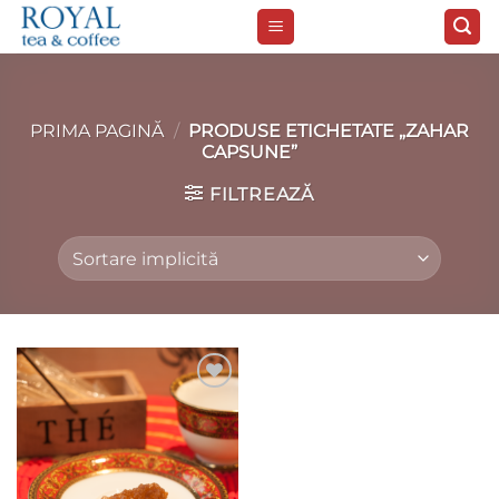
Skip
to
content
PRIMA PAGINĂ
/
PRODUSE ETICHETATE „ZAHAR
CAPSUNE”
FILTREAZĂ
Add to
wishlist