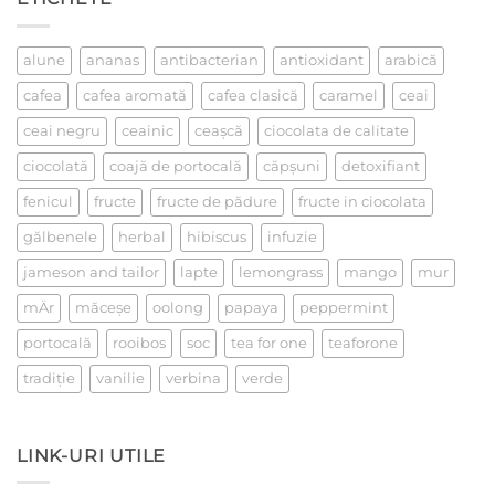
la
un
ceai
alune
ananas
antibacterian
antioxidant
arabică
cafea
cafea aromată
cafea clasică
caramel
ceai
ceai negru
ceainic
ceaşcă
ciocolata de calitate
ciocolată
coajă de portocală
căpşuni
detoxifiant
fenicul
fructe
fructe de pădure
fructe in ciocolata
gălbenele
herbal
hibiscus
infuzie
jameson and tailor
lapte
lemongrass
mango
mur
mÄr
măceşe
oolong
papaya
peppermint
portocală
rooibos
soc
tea for one
teaforone
tradiţie
vanilie
verbina
verde
LINK-URI UTILE