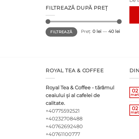
De l
FILTREAZĂ DUPĂ PREȚ
Aces
Preț
Preț
Preț:
0 lei
—
40 lei
FILTREAZĂ
minim
maxim
pro
are
mai
mul
varia
Opți
ROYAL TEA & COFFEE
DI
pot
fi
Royal Tea & Coffee - tărâmul
02
ales
ceaiului și al cafelei de
mart
în
calitate.
pagi
02
+40775592521
prod
mart
+40232708488
+40762692480
+40761100777