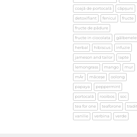
la
un
coajă de portocală
căpşuni
ceai
detoxifiant
fenicul
fructe
fructe de pădure
fructe in ciocolata
gălbenele
herbal
hibiscus
infuzie
jameson and tailor
lapte
lemongrass
mango
mur
mÄr
măceşe
oolong
papaya
peppermint
portocală
rooibos
soc
tea for one
teaforone
tradi
vanilie
verbina
verde