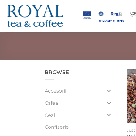
Skip
to
content
FINANȚARE EU (ADR)
BROWSE
Accesorii
Cafea
Ceai
Confiserie
Jus