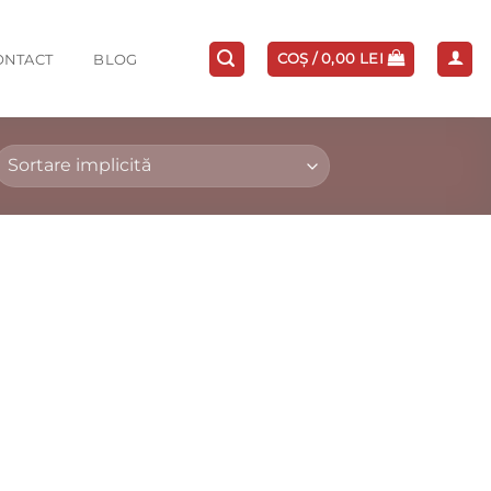
COȘ /
0,00
LEI
ONTACT
BLOG