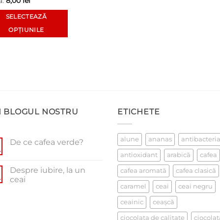
a:
8,00
lei
SELECTEAZĂ
OPȚIUNILE
t
dus
te
ții.
unile
N BLOGUL NOSTRU
ETICHETE
alune
ananas
antibacteri
De ce cafea verde?
e
.
Niciun
antioxidant
arabică
cafea
comentariu
la
na
Despre iubire, la un
cafea aromată
cafea clasică
De
usului.
ce
.
ceai
cafea
caramel
ceai
ceai negru
Niciun
verde?
comentariu
la
ceainic
ceaşcă
Despre
iubire,
ciocolata de calitate
ciocolat