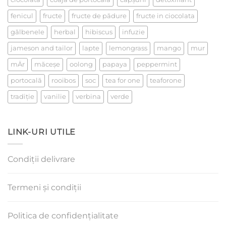
fenicul
fructe
fructe de pădure
fructe in ciocolata
gălbenele
herbal
hibiscus
infuzie
jameson and tailor
lapte
lemongrass
mango
mur
mÄr
măceşe
oolong
papaya
peppermint
portocală
rooibos
soc
tea for one
teaforone
tradiţie
vanilie
verbina
verde
LINK-URI UTILE
Condiții delivrare
Termeni și condiții
Politica de confidențialitate