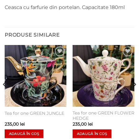
Ceasca cu farfurie din portelan. Capacitate 180ml
PRODUSE SIMILARE
Add to
Add to
wishlist
wishlist
Tea for one GREEN FLOWER
Tea for one GREEN JUNGLE
HEDGE
235,00
lei
235,00
lei
ADAUGĂ ÎN COȘ
ADAUGĂ ÎN COȘ