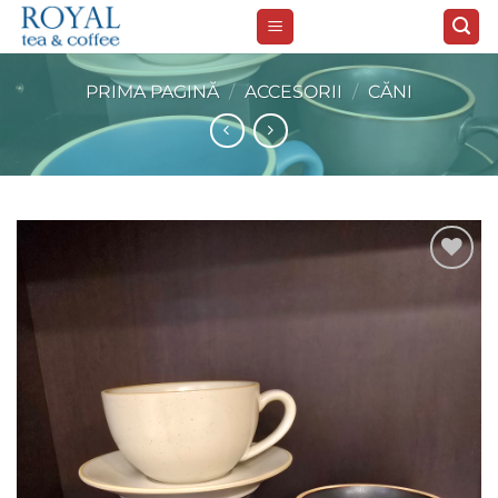
Skip
to
content
PRIMA PAGINĂ
/
ACCESORII
/
CĂNI
Add to
wishlist