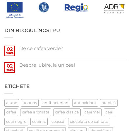
DIN BLOGUL NOSTRU
De ce cafea verde?
02
mart.
Niciun
comentariu
la
Despre iubire, la un ceai
02
De
ce
mart.
Niciun
cafea
comentariu
verde?
la
Despre
ETICHETE
iubire,
la
un
ceai
alune
ananas
antibacterian
antioxidant
arabică
cafea
cafea aromată
cafea clasică
caramel
ceai
ceai negru
ceainic
ceaşcă
ciocolata de calitate
ciocolată
coajă de portocală
căpşuni
detoxifiant