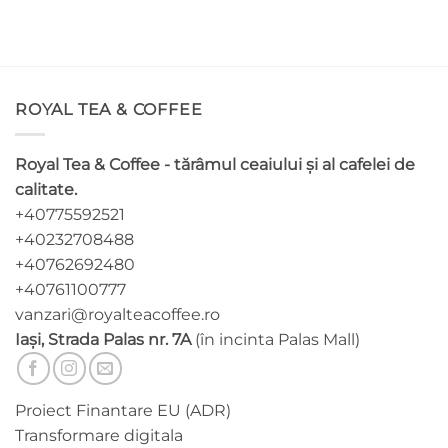
ROYAL TEA & COFFEE
Royal Tea & Coffee - tărâmul ceaiului și al cafelei de
calitate.
+40775592521
+40232708488
+40762692480
+40761100777
vanzari@royalteacoffee.ro
Iași, Strada Palas nr. 7A
(în incinta Palas Mall)
Proiect Finantare EU (ADR)
Transformare digitala