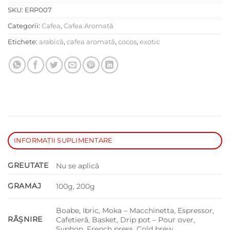
SKU:
ERP007
Categorii:
Cafea
,
Cafea Aromată
Etichete:
arabică
,
cafea aromată
,
cocos
,
exotic
INFORMAȚII SUPLIMENTARE
GREUTATE
Nu se aplică
GRAMAJ
100g, 200g
Boabe, Ibric, Moka – Macchinetta, Espressor,
RÂȘNIRE
Cafetieră, Basket, Drip pot – Pour over,
Syphon, French press, Cold brew