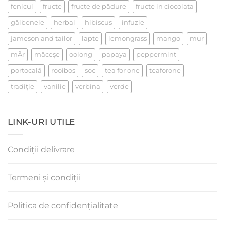
fenicul
fructe
fructe de pădure
fructe in ciocolata
gălbenele
herbal
hibiscus
infuzie
jameson and tailor
lapte
lemongrass
mango
mur
mÄr
măceşe
oolong
papaya
peppermint
portocală
rooibos
soc
tea for one
teaforone
tradiţie
vanilie
verbina
verde
LINK-URI UTILE
Condiții delivrare
Termeni și condiții
Politica de confidențialitate