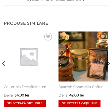
PRODUSE SIMILARE
Add to
Add to
wishlist
wishlist
Columbia Decaffeinated
Spanish Caramello Coffee
De la:
34,00
lei
De la:
42,00
lei
SELECTEAZĂ OPȚIUNILE
SELECTEAZĂ OPȚIUNILE
Acest
Acest