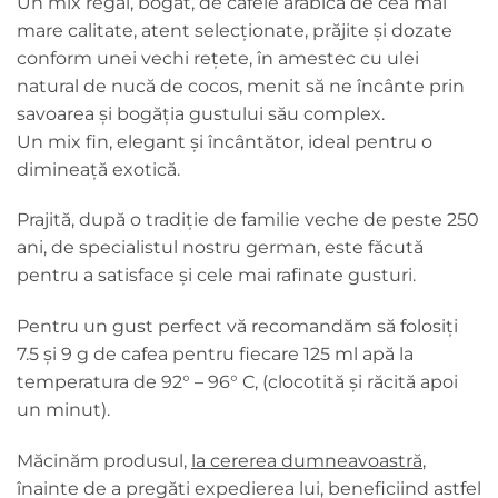
Un mix regal, bogat, de cafele arabica de cea mai
mare calitate, atent selecționate, prăjite și dozate
conform unei vechi rețete, în amestec cu ulei
natural de nucă de cocos, menit să ne încânte prin
savoarea și bogăția gustului său complex.
Un mix fin, elegant și încântător, ideal pentru o
dimineață exotică.
Prajită, după o tradiție de familie veche de peste 250
ani, de specialistul nostru german, este făcută
pentru a satisface și cele mai rafinate gusturi.
Pentru un gust perfect vă recomandăm să folosiți
7.5 și 9 g de cafea pentru fiecare 125 ml apă la
temperatura de 92° – 96° C, (clocotită și răcită apoi
un minut).
Măcinăm produsul,
la cererea dumneavoastră
,
înainte de a pregăti expedierea lui, beneficiind astfel