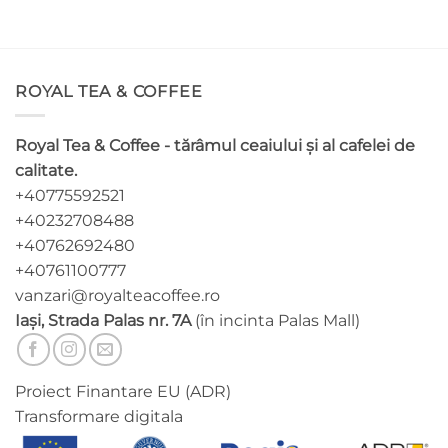
produs
produs
are
are
mai
mai
multe
multe
ROYAL TEA & COFFEE
variații.
variații.
Opțiunile
Opțiunile
pot
pot
Royal Tea & Coffee - tărâmul ceaiului și al cafelei de
fi
fi
calitate.
alese
alese
+40775592521
în
în
pagina
pagina
+40232708488
produsului.
produsului.
+40762692480
+40761100777
vanzari@royalteacoffee.ro
Iași, Strada Palas nr. 7A
(în incinta Palas Mall)
Proiect Finantare EU (ADR)
Transformare digitala