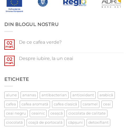
DIN BLOGUL NOSTRU
De ce cafea verde?
02
mart.
Niciun
comentariu
la
Despre iubire, la un ceai
02
De
ce
mart.
Niciun
cafea
comentariu
verde?
la
Despre
ETICHETE
iubire,
la
un
ceai
alune
ananas
antibacterian
antioxidant
arabică
cafea
cafea aromată
cafea clasică
caramel
ceai
ceai negru
ceainic
ceaşcă
ciocolata de calitate
ciocolată
coajă de portocală
căpşuni
detoxifiant