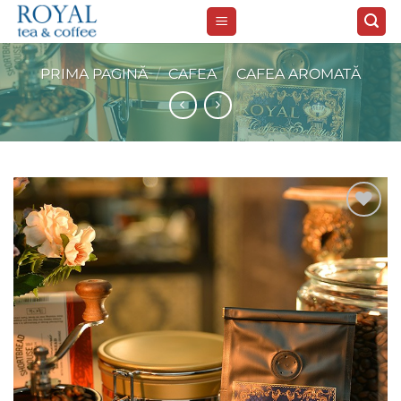
Skip
to
content
PRIMA PAGINĂ
/
CAFEA
/
CAFEA AROMATĂ
Add to
wishlist