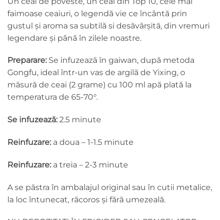
Un ceai de poveste, un ceai din Top 10, cele mai
faimoase ceaiuri, o legendă vie ce încântă prin
gustul și aroma sa subtilă si desăvârșită, din vremuri
legendare și până în zilele noastre.
Preparare:
Se infuzează în gaiwan, după metoda
Gongfu, ideal într-un vas de argilă de Yixing, o
măsură de ceai (2 grame) cu 100 ml apă plată la
temperatura de 65-70°.
Se infuzează:
2.5 minute
Reinfuzare:
a doua – 1-1.5 minute
Reinfuzare:
a treia – 2-3 minute
A se păstra în ambalajul original sau în cutii metalice,
la loc întunecat, răcoros şi fără umezeală.