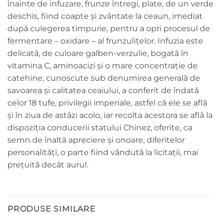
înainte de infuzare, frunze întregi, plate, de un verde
deschis, fiind coapte și zvântate la ceaun, imediat
după culegerea timpurie, pentru a opri procesul de
fermentare – oxidare – al frunzulițelor. Infuzia este
delicată, de culoare galben-verzulie, bogată în
vitamina C, aminoacizi și o mare concentrație de
catehine, cunoscute sub denumirea generală de
savoarea și calitatea ceaiului, a conferit de îndată
celor 18 tufe, privilegii imperiale, astfel că ele se află
și în ziua de astăzi acolo, iar recolta acestora se află la
dispoziția conducerii statului Chinez, oferite, ca
semn de înaltă apreciere și onoare, diferitelor
personalități, o parte fiind vândută la licitații, mai
prețuită decât aurul.
PRODUSE SIMILARE