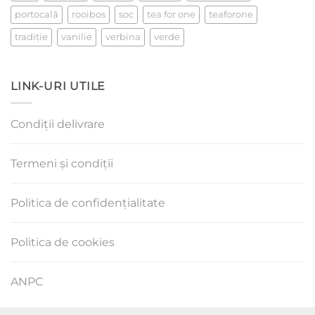
portocală
rooibos
soc
tea for one
teaforone
tradiţie
vanilie
verbina
verde
LINK-URI UTILE
Condiții delivrare
Termeni și condiții
Politica de confidențialitate
Politica de cookies
ANPC