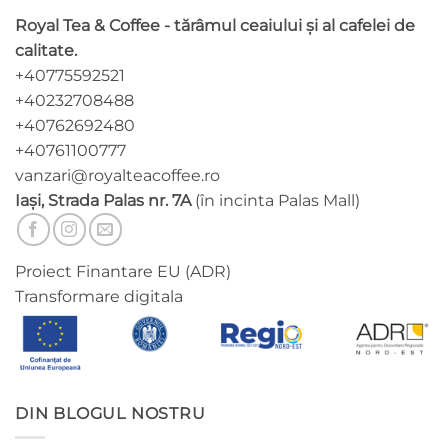
pot
Royal Tea & Coffee - tărâmul ceaiului și al cafelei de
fi
calitate.
alese
+40775592521
în
pagina
+40232708488
produsului.
+40762692480
+40761100777
vanzari@royalteacoffee.ro
Iași, Strada Palas nr. 7A
(în incinta Palas Mall)
Proiect Finantare EU (ADR)
Transformare digitala
DIN BLOGUL NOSTRU