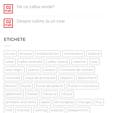
De ce cafea verde?
02
mart.
Niciun
comentariu
la
Despre iubire, la un ceai
02
De
ce
mart.
Niciun
cafea
comentariu
verde?
la
Despre
ETICHETE
iubire,
la
un
ceai
alune
ananas
antibacterian
antioxidant
arabică
cafea
cafea aromată
cafea clasică
caramel
ceai
ceai negru
ceainic
ceaşcă
ciocolata de calitate
ciocolată
coajă de portocală
căpşuni
detoxifiant
fenicul
fructe
fructe de pădure
fructe in ciocolata
gălbenele
herbal
hibiscus
infuzie
jameson and tailor
lapte
lemongrass
mango
mur
mÄr
măceşe
oolong
papaya
peppermint