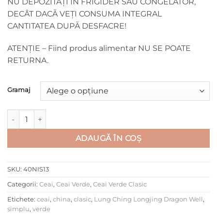
NU DEPOZITAŢI ÎN FRIGIDER SAU CONGELATOR,
DECÂT DACĂ VEŢI CONSUMA INTEGRAL
CANTITATEA DUPĂ DESFACRE!
ATENŢIE – Fiind produs alimentar NU SE POATE
RETURNA.
Gramaj
Cantitate Lung Ching Longjing Dragon Well
ADAUGĂ ÎN COȘ
SKU:
40NIS13
Categorii:
Ceai
,
Ceai Verde
,
Ceai Verde Clasic
Etichete:
ceai
,
china
,
clasic
,
Lung Ching Longjing Dragon Well
,
simplu
,
verde