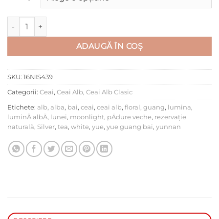
Cantitate Yunnan Silver Moonlight
ADAUGĂ ÎN COȘ
SKU:
16NIS439
Categorii:
Ceai
,
Ceai Alb
,
Ceai Alb Clasic
Etichete:
alb
,
alba
,
bai
,
ceai
,
ceai alb
,
floral
,
guang
,
lumina
,
luminÄ albÄ
,
lunei
,
moonlight
,
pÄdure veche
,
rezervaţie
naturală
,
Silver
,
tea
,
white
,
yue
,
yue guang bai
,
yunnan