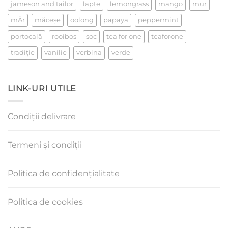
jameson and tailor
lapte
lemongrass
mango
mur
mÄr
măceşe
oolong
papaya
peppermint
portocală
rooibos
soc
tea for one
teaforone
tradiţie
vanilie
verbina
verde
LINK-URI UTILE
Condiții delivrare
Termeni și condiții
Politica de confidențialitate
Politica de cookies