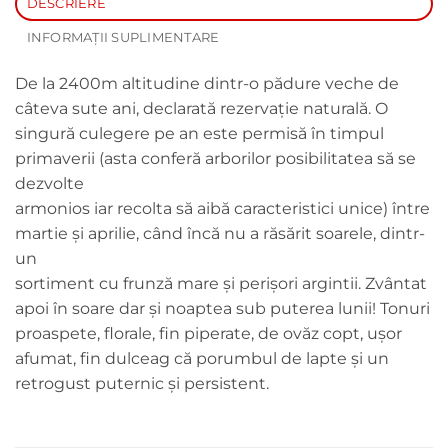
DESCRIERE
INFORMAȚII SUPLIMENTARE
De la 2400m altitudine dintr-o pădure veche de
câteva sute ani, declarată rezervație naturală. O
singură culegere pe an este permisă în timpul
primaverii (asta conferă arborilor posibilitatea să se
dezvolte
armonios iar recolta să aibă caracteristici unice) între
martie și aprilie, când încă nu a răsărit soarele, dintr-
un
sortiment cu frunză mare și perișori argintii. Zvântat
apoi în soare dar și noaptea sub puterea lunii! Tonuri
proaspete, florale, fin piperate, de ovăz copt, ușor
afumat, fin dulceag că porumbul de lapte și un
retrogust puternic și persistent.