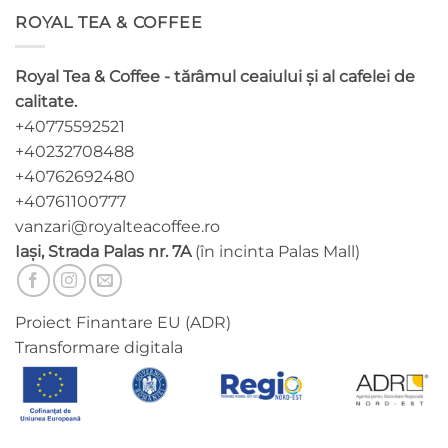
multe
multe
ROYAL TEA & COFFEE
variații.
variații.
Opțiunile
Opțiunile
pot
pot
Royal Tea & Coffee - tărâmul ceaiului și al cafelei de
fi
fi
calitate.
alese
alese
+40775592521
în
în
pagina
pagina
+40232708488
produsului.
produsului.
+40762692480
+40761100777
vanzari@royalteacoffee.ro
Iași, Strada Palas nr. 7A
(în incinta Palas Mall)
Proiect Finantare EU (ADR)
Transformare digitala