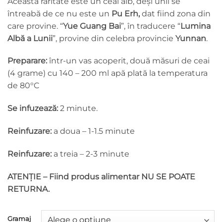
Această raritate este un ceai alb, deşi unii se
întreabă de ce nu este un
Pu Erh,
dat fiind zona din
care provine. “
Yue Guang Bai
”, în traducere “
Lumina
Albă a Lunii
”, provine din celebra provincie
Yunnan
.
Preparare:
într-un vas acoperit, două măsuri de ceai
(4 grame) cu 140 – 200 ml apă plată la temperatura
de 80°C
Se infuzează:
2 minute.
Reinfuzare:
a doua – 1-1.5 minute
Reinfuzare:
a treia – 2-3 minute
ATENȚIE – Fiind produs alimentar NU SE POATE
RETURNA.
Gramaj