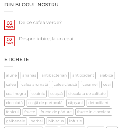
DIN BLOGUL NOSTRU
De ce cafea verde?
02
mart.
Niciun
comentariu
la
Despre iubire, la un ceai
02
De
ce
mart.
Niciun
cafea
comentariu
verde?
la
Despre
ETICHETE
iubire,
la
un
ceai
alune
ananas
antibacterian
antioxidant
arabică
cafea
cafea aromată
cafea clasică
caramel
ceai
ceai negru
ceainic
ceaşcă
ciocolata de calitate
ciocolată
coajă de portocală
căpşuni
detoxifiant
fenicul
fructe
fructe de pădure
fructe in ciocolata
gălbenele
herbal
hibiscus
infuzie