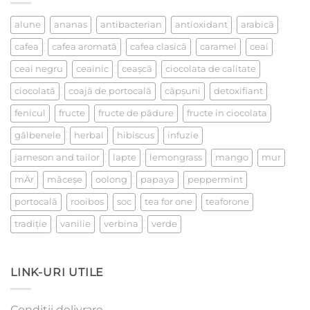
un
ceai
alune
ananas
antibacterian
antioxidant
arabică
cafea
cafea aromată
cafea clasică
caramel
ceai
ceai negru
ceainic
ceaşcă
ciocolata de calitate
ciocolată
coajă de portocală
căpşuni
detoxifiant
fenicul
fructe
fructe de pădure
fructe in ciocolata
gălbenele
herbal
hibiscus
infuzie
jameson and tailor
lapte
lemongrass
mango
mur
mÄr
măceşe
oolong
papaya
peppermint
portocală
rooibos
soc
tea for one
teaforone
tradiţie
vanilie
verbina
verde
LINK-URI UTILE
Condiții delivrare