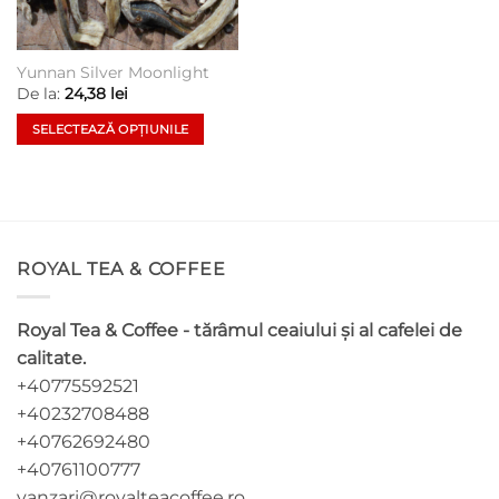
Yunnan Silver Moonlight
De la:
24,38
lei
SELECTEAZĂ OPȚIUNILE
Acest
produs
are
mai
multe
ROYAL TEA & COFFEE
variații.
Opțiunile
pot
Royal Tea & Coffee - tărâmul ceaiului și al cafelei de
fi
calitate.
alese
+40775592521
în
pagina
+40232708488
produsului.
+40762692480
+40761100777
vanzari@royalteacoffee.ro