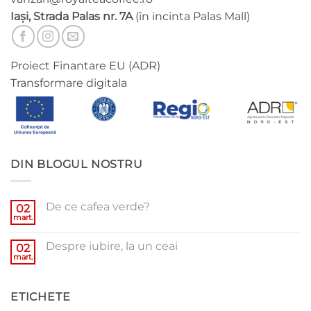
Iași, Strada Palas nr. 7A
(în incinta Palas Mall)
Proiect Finantare EU (ADR)
Transformare digitala
DIN BLOGUL NOSTRU
De ce cafea verde?
02
mart.
Niciun
comentariu
la
Despre iubire, la un ceai
02
De
ce
mart.
Niciun
cafea
comentariu
verde?
la
Despre
ETICHETE
iubire,
la