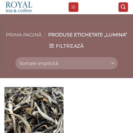
Skip
to
content
PRIMA PAGINĂ
/
PRODUSE ETICHETATE „LUMINA”
FILTREAZĂ
Add to
wishlist