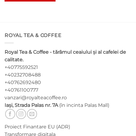
Acest
produs
are
mai
multe
ROYAL TEA & COFFEE
variații.
Opțiunile
pot
Royal Tea & Coffee - tărâmul ceaiului și al cafelei de
fi
calitate.
alese
+40775592521
în
pagina
+40232708488
produsului.
+40762692480
+40761100777
vanzari@royalteacoffee.ro
Iași, Strada Palas nr. 7A
(în incinta Palas Mall)
Proiect Finantare EU (ADR)
Transformare digitala