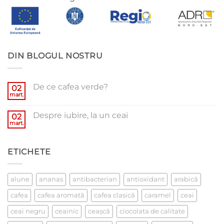
DIN BLOGUL NOSTRU
De ce cafea verde?
02
mart.
Niciun
comentariu
la
Despre iubire, la un ceai
02
De
ce
mart.
Niciun
cafea
comentariu
verde?
la
Despre
ETICHETE
iubire,
la
un
ceai
alune
ananas
antibacterian
antioxidant
arabică
cafea
cafea aromată
cafea clasică
caramel
ceai
ceai negru
ceainic
ceaşcă
ciocolata de calitate