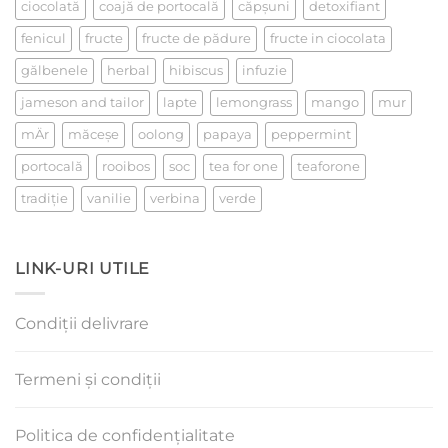
ciocolată
coajă de portocală
căpşuni
detoxifiant
fenicul
fructe
fructe de pădure
fructe in ciocolata
gălbenele
herbal
hibiscus
infuzie
jameson and tailor
lapte
lemongrass
mango
mur
mÄr
măceşe
oolong
papaya
peppermint
portocală
rooibos
soc
tea for one
teaforone
tradiţie
vanilie
verbina
verde
LINK-URI UTILE
Condiții delivrare
Termeni și condiții
Politica de confidențialitate