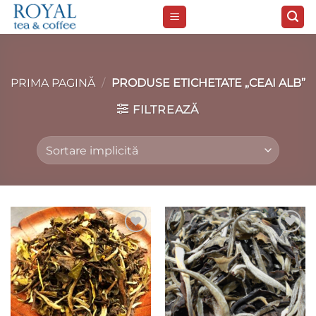
Skip
to
content
PRIMA PAGINĂ
/
PRODUSE ETICHETATE „CEAI ALB”
FILTREAZĂ
Add to
Add to
wishlist
wishlist