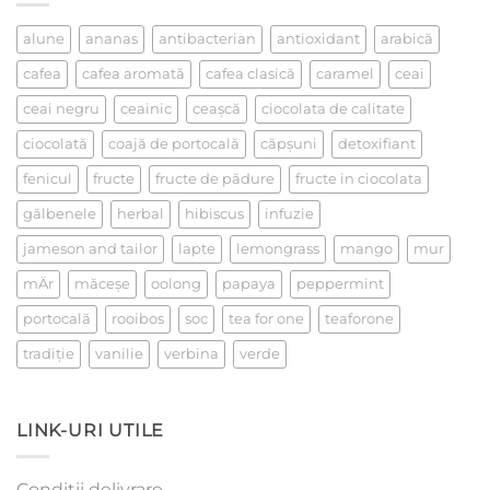
un
ceai
alune
ananas
antibacterian
antioxidant
arabică
cafea
cafea aromată
cafea clasică
caramel
ceai
ceai negru
ceainic
ceaşcă
ciocolata de calitate
ciocolată
coajă de portocală
căpşuni
detoxifiant
fenicul
fructe
fructe de pădure
fructe in ciocolata
gălbenele
herbal
hibiscus
infuzie
jameson and tailor
lapte
lemongrass
mango
mur
mÄr
măceşe
oolong
papaya
peppermint
portocală
rooibos
soc
tea for one
teaforone
tradiţie
vanilie
verbina
verde
LINK-URI UTILE
Condiții delivrare