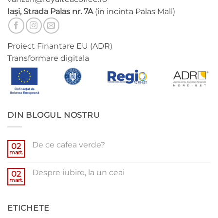
Iași, Strada Palas nr. 7A
(în incinta Palas Mall)
Proiect Finantare EU (ADR)
Transformare digitala
DIN BLOGUL NOSTRU
De ce cafea verde?
02
mart.
Niciun
comentariu
la
Despre iubire, la un ceai
02
De
ce
mart.
Niciun
cafea
comentariu
verde?
la
Despre
ETICHETE
iubire,
la