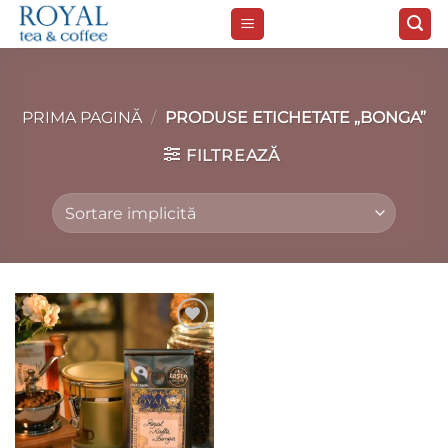
Skip
to
content
PRIMA PAGINĂ
/
PRODUSE ETICHETATE „BONGA”
FILTREAZĂ
Add to
wishlist