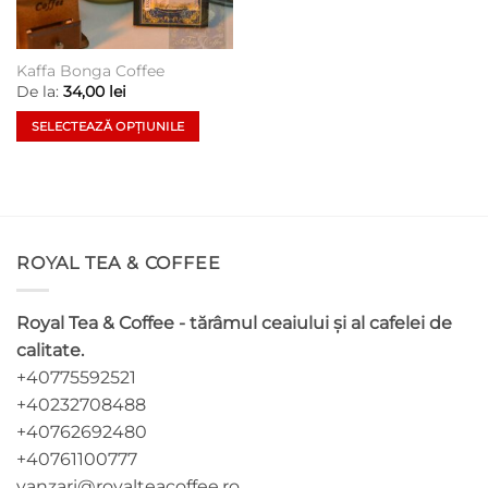
Kaffa Bonga Coffee
De la:
34,00
lei
SELECTEAZĂ OPȚIUNILE
Acest
produs
are
mai
multe
ROYAL TEA & COFFEE
variații.
Opțiunile
pot
Royal Tea & Coffee - tărâmul ceaiului și al cafelei de
fi
calitate.
alese
+40775592521
în
pagina
+40232708488
produsului.
+40762692480
+40761100777
vanzari@royalteacoffee.ro