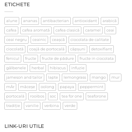
Despre
ETICHETE
iubire,
la
un
ceai
alune
ananas
antibacterian
antioxidant
arabică
cafea
cafea aromată
cafea clasică
caramel
ceai
ceai negru
ceainic
ceaşcă
ciocolata de calitate
ciocolată
coajă de portocală
căpşuni
detoxifiant
fenicul
fructe
fructe de pădure
fructe in ciocolata
gălbenele
herbal
hibiscus
infuzie
jameson and tailor
lapte
lemongrass
mango
mur
mÄr
măceşe
oolong
papaya
peppermint
portocală
rooibos
soc
tea for one
teaforone
tradiţie
vanilie
verbina
verde
LINK-URI UTILE