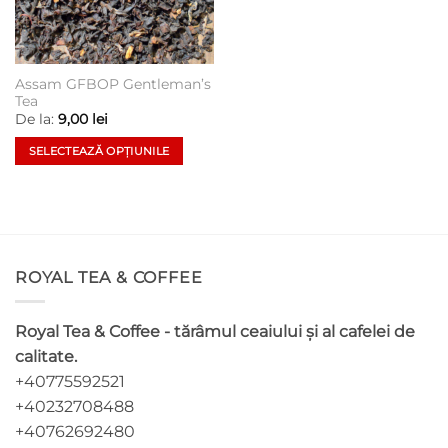
Assam GFBOP Gentleman’s
Tea
De la:
9,00
lei
SELECTEAZĂ OPȚIUNILE
Acest
produs
are
mai
multe
ROYAL TEA & COFFEE
variații.
Opțiunile
pot
Royal Tea & Coffee - tărâmul ceaiului și al cafelei de
fi
calitate.
alese
+40775592521
în
pagina
+40232708488
produsului.
+40762692480