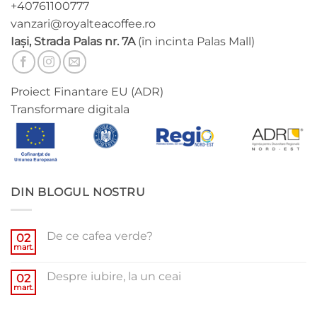
+40761100777
vanzari@royalteacoffee.ro
Iași, Strada Palas nr. 7A
(în incinta Palas Mall)
Proiect Finantare EU (ADR)
Transformare digitala
DIN BLOGUL NOSTRU
De ce cafea verde?
02
mart.
Niciun
comentariu
la
Despre iubire, la un ceai
02
De
ce
mart.
Niciun
cafea
comentariu
verde?
la