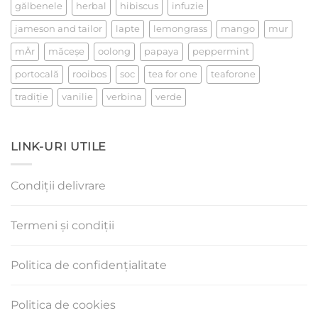
gălbenele
herbal
hibiscus
infuzie
jameson and tailor
lapte
lemongrass
mango
mur
mÄr
măceşe
oolong
papaya
peppermint
portocală
rooibos
soc
tea for one
teaforone
tradiţie
vanilie
verbina
verde
LINK-URI UTILE
Condiții delivrare
Termeni și condiții
Politica de confidențialitate
Politica de cookies