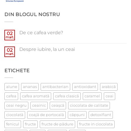
DIN BLOGUL NOSTRU
De ce cafea verde?
02
mart.
Niciun
comentariu
la
Despre iubire, la un ceai
02
De
ce
mart.
Niciun
cafea
comentariu
verde?
la
Despre
ETICHETE
iubire,
la
un
ceai
alune
ananas
antibacterian
antioxidant
arabică
cafea
cafea aromată
cafea clasică
caramel
ceai
ceai negru
ceainic
ceaşcă
ciocolata de calitate
ciocolată
coajă de portocală
căpşuni
detoxifiant
fenicul
fructe
fructe de pădure
fructe in ciocolata