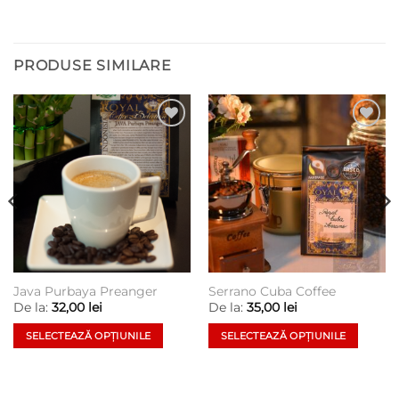
PRODUSE SIMILARE
Add to
Add to
wishlist
wishlist
Java Purbaya Preanger
Serrano Cuba Coffee
De la:
32,00
lei
De la:
35,00
lei
SELECTEAZĂ OPȚIUNILE
SELECTEAZĂ OPȚIUNILE
Acest
Acest
produs
produs
are
are