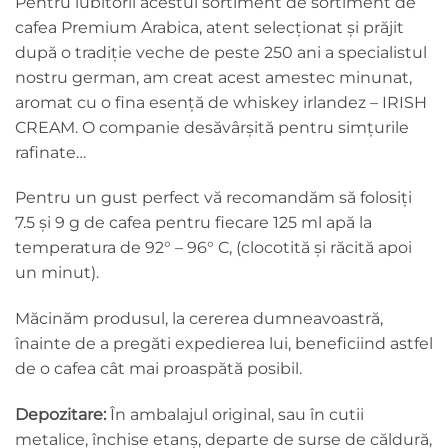
Pentru iubitorii acestui sortiment de sortiment de
cafea Premium Arabica, atent selecționat și prăjit
după o tradiție veche de peste 250 ani a specialistul
nostru german, am creat acest amestec minunat,
aromat cu o fina esență de whiskey irlandez – IRISH
CREAM. O companie desăvârşită pentru simţurile
rafinate…
Pentru un gust perfect vă recomandăm să folosiți
7.5 și 9 g de cafea pentru fiecare 125 ml apă la
temperatura de 92° – 96° C, (clocotită și răcită apoi
un minut).
Măcinăm produsul, la cererea dumneavoastră,
înainte de a pregăti expedierea lui, beneficiind astfel
de o cafea cât mai proaspătă posibil.
Depozitare:
În ambalajul original, sau în cutii
metalice, închise etanş, departe de surse de căldură,