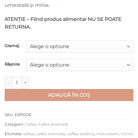
umezeală şi miros.
ATENȚIE – Fiind produs alimentar NU SE POATE
RETURNA.
Gramaj
Râșnire
Cantitate Irish Cream Coffee
ADAUGĂ ÎN COȘ
SKU:
ERP006
Categorii:
Cafea
,
Cafea Aromată
Etichete:
cafea
,
cafea aromată
,
coffee arabica
,
irish cream
,
lichior