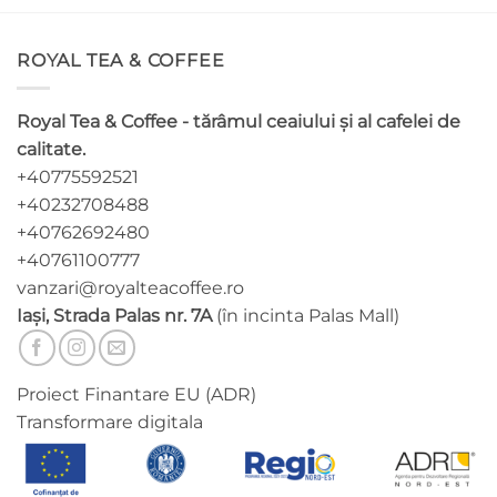
mai
mai
multe
multe
ROYAL TEA & COFFEE
variații.
variații.
Opțiunile
Opțiunile
pot
pot
Royal Tea & Coffee - tărâmul ceaiului și al cafelei de
fi
fi
calitate.
alese
alese
+40775592521
în
în
pagina
pagina
+40232708488
produsului.
produsului.
+40762692480
+40761100777
vanzari@royalteacoffee.ro
Iași, Strada Palas nr. 7A
(în incinta Palas Mall)
Proiect Finantare EU (ADR)
Transformare digitala