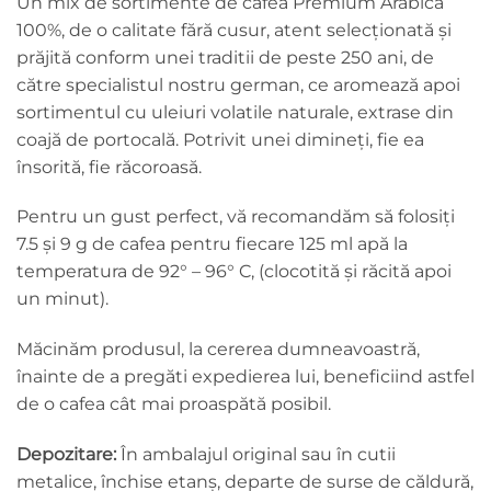
Un mix de sortimente de cafea Premium Arabica
100%, de o calitate fără cusur, atent selecționată și
prăjită conform unei traditii de peste 250 ani, de
către specialistul nostru german, ce aromează apoi
sortimentul cu uleiuri volatile naturale, extrase din
coajă de portocală. Potrivit unei dimineți, fie ea
însorită, fie răcoroasă.
Pentru un gust perfect, vă recomandăm să folosiți
7.5 și 9 g de cafea pentru fiecare 125 ml apă la
temperatura de 92° – 96° C, (clocotită și răcită apoi
un minut).
Măcinăm produsul, la cererea dumneavoastră,
înainte de a pregăti expedierea lui, beneficiind astfel
de o cafea cât mai proaspătă posibil.
Depozitare:
În ambalajul original sau în cutii
metalice, închise etanş, departe de surse de căldură,