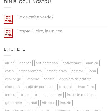
DIN BLOGUL NOSTRU
De ce cafea verde?
02
mart.
Niciun
comentariu
la
Despre iubire, la un ceai
02
De
ce
mart.
Niciun
cafea
comentariu
verde?
la
Despre
ETICHETE
iubire,
la
un
ceai
alune
ananas
antibacterian
antioxidant
arabică
cafea
cafea aromată
cafea clasică
caramel
ceai
ceai negru
ceainic
ceaşcă
ciocolata de calitate
ciocolată
coajă de portocală
căpşuni
detoxifiant
fenicul
fructe
fructe de pădure
fructe in ciocolata
gălbenele
herbal
hibiscus
infuzie
jameson and tailor
lapte
lemongrass
mango
mur