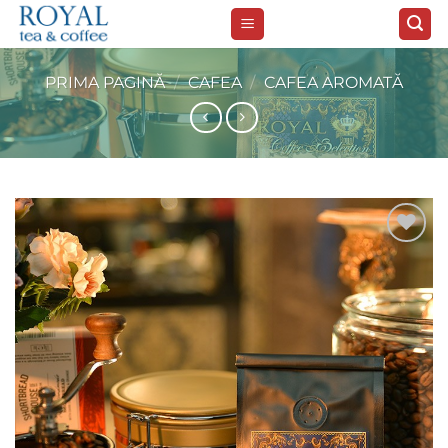
Skip
to
content
PRIMA PAGINĂ
/
CAFEA
/
CAFEA AROMATĂ
Add to
wishlist