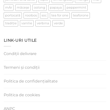
mÄr
măceşe
oolong
papaya
peppermint
portocală
rooibos
soc
tea for one
teaforone
tradiţie
vanilie
verbina
verde
LINK-URI UTILE
Condiții delivrare
Termeni și condiții
Politica de confidențialitate
Politica de cookies
ANPC