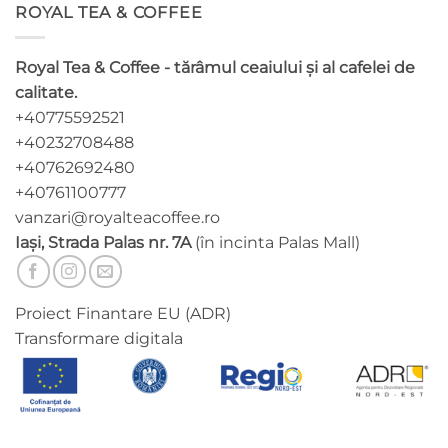
ROYAL TEA & COFFEE
variații.
variații.
Opțiunile
Opțiunile
pot
pot
Royal Tea & Coffee - tărâmul ceaiului și al cafelei de
fi
fi
calitate.
alese
alese
+40775592521
în
în
pagina
pagina
+40232708488
produsului.
produsului.
+40762692480
+40761100777
vanzari@royalteacoffee.ro
Iași, Strada Palas nr. 7A
(în incinta Palas Mall)
Proiect Finantare EU (ADR)
Transformare digitala