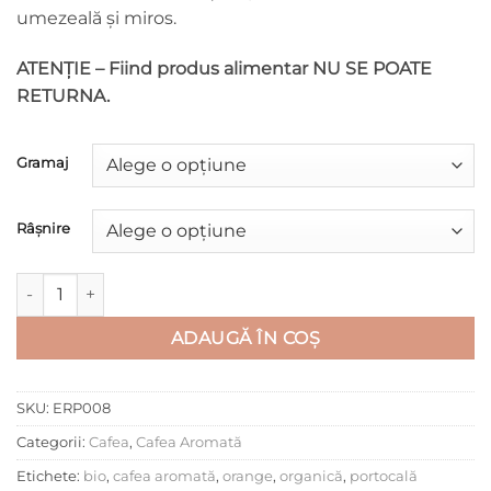
umezeală şi miros.
ATENȚIE – Fiind produs alimentar NU SE POATE
RETURNA.
Gramaj
Râșnire
Cantitate Orange Coffee
ADAUGĂ ÎN COȘ
SKU:
ERP008
Categorii:
Cafea
,
Cafea Aromată
Etichete:
bio
,
cafea aromată
,
orange
,
organică
,
portocală